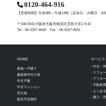
0120-464-916
【営業時間】午前9時～午後19時
（定休日：火曜日・水
〒538-0031
大阪府大阪市鶴見区茨田大宮1-9-42
Tel：06-4257-4649 Fax：06-4257-4651
HOME
サービス
- 中古・
新築一戸建て
- リフォ
建築条件付土地
- アフタ
中古戸建
- 不動産
中古マンション
- よくあ
売土地
- 購入・
販売予定物件