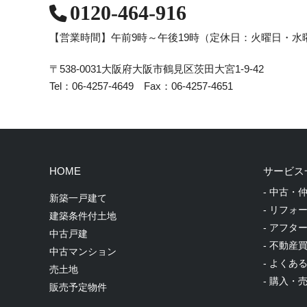
0120-464-916
【営業時間】午前9時～午後19時
（定休日：火曜日・水
〒538-0031
大阪府大阪市鶴見区茨田大宮1-9-42
Tel：06-4257-4649 Fax：06-4257-4651
HOME
サービス
- 中古・
新築一戸建て
- リフォ
建築条件付土地
- アフタ
中古戸建
- 不動産
中古マンション
- よくあ
売土地
- 購入・
販売予定物件