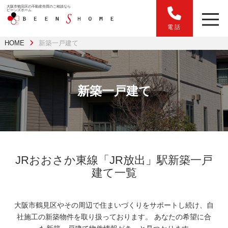
大阪市鶴見区の不動産売買のご相談なら
ビーンズホーム
電話
HOME
新築一戸建て
新築一戸建て
JRおおさか東線「JR放出」駅新築一戸
建て一覧
大阪市鶴見区やその周辺で住まいづくりをサポートし続け、自
社施工の新築物件を取り扱っております。
あなたの希望に合