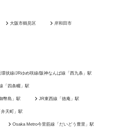
大阪市鶴見区
岸和田市
阪環状線/JRゆめ咲線/阪神なんば線「西九条」駅
市線「四条畷」駅
「御幣島」駅
JR東西線「徳庵」駅
央線「弁天町」駅
Osaka Metro今里筋線「だいどう豊里」駅